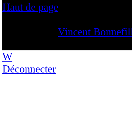
Haut de page
Webmaster :
Vincent Bonnefil
& Corinne Dury
W
Déconnecter