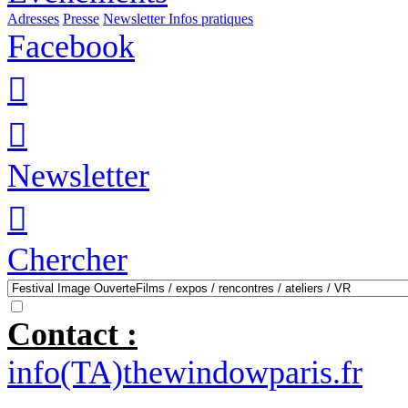
Adresses
Presse
Newsletter
Infos pratiques
Facebook


Newsletter

Chercher
Contact :
info(TA)thewindowparis.fr