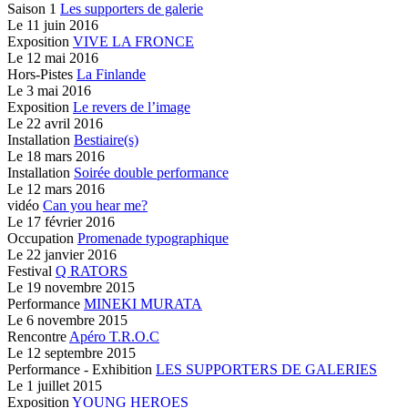
Saison 1
Les supporters de galerie
Le
11 juin 2016
Exposition
VIVE LA FRONCE
Le
12 mai 2016
Hors-Pistes
La Finlande
Le
3 mai 2016
Exposition
Le revers de l’image
Le
22 avril 2016
Installation
Bestiaire(s)
Le
18 mars 2016
Installation
Soirée double performance
Le
12 mars 2016
vidéo
Can you hear me?
Le
17 février 2016
Occupation
Promenade typographique
Le
22 janvier 2016
Festival
Q RATORS
Le
19 novembre 2015
Performance
MINEKI MURATA
Le
6 novembre 2015
Rencontre
Apéro T.R.O.C
Le
12 septembre 2015
Performance - Exhibition
LES SUPPORTERS DE GALERIES
Le
1 juillet 2015
Exposition
YOUNG HEROES