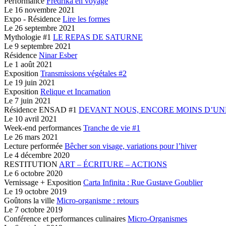
Performance
Fredrika en voyage
Le
16 novembre 2021
Expo - Résidence
Lire les formes
Le
26 septembre 2021
Mythologie #1
LE REPAS DE SATURNE
Le
9 septembre 2021
Résidence
Ninar Esber
Le
1 août 2021
Exposition
Transmissions végétales #2
Le
19 juin 2021
Exposition
Relique et Incarnation
Le
7 juin 2021
Résidence ENSAD #1
DEVANT NOUS,
ENCORE MOINS D’UNE
Le
10 avril 2021
Week-end performances
Tranche de vie #1
Le
26 mars 2021
Lecture performée
Bêcher son visage,
variations pour l’hiver
Le
4 décembre 2020
RESTITUTION
ART – ÉCRITURE – ACTIONS
Le
6 octobre 2020
Vernissage + Exposition
Carta Infinita :
Rue Gustave Goublier
Le
19 octobre 2019
Goûtons la ville
Micro-organisme : retours
Le
7 octobre 2019
Conférence et performances culinaires
Micro-Organismes