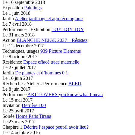
Le
16 septembre 2018
Exposition
Paintings
Le
1 juin 2018
Jardin
Atelier jardinage et agro écologique
Le
7 avril 2018
Performance - Exhibition
TOY TOY TOY
Le
31 mars 2018
Action
BLANCHE NEIGE 2037 _ Résistez
Le
11 décembre 2017
Techniques, usages
939 Picture Elements
Le
8 octobre 2017
Résidence
Espace effacé
trace matérielle
Le
27 juillet 2017
Jardin
De plantes et d’hommes 0.1
Le
16 juin 2017
Recherche - Atelier - Performence
BLEU
Le
8 juin 2017
Performance
ART LOVERS
you know what I mean
Le
15 mai 2017
Invitation
Derrière 100
Le
25 avril 2017
Soirée
Home Paris Tirana
Le
23 mars 2017
Chapitre 1
Décrire l’espace peut-il avoir lieu?
Le
14 octobre 2016