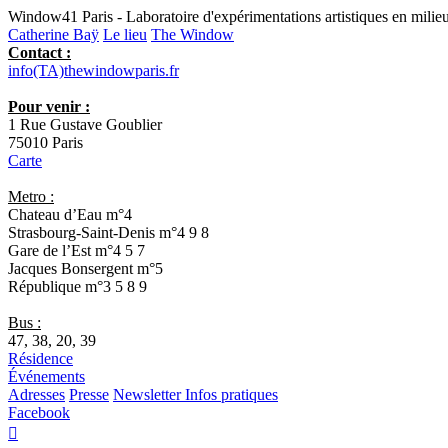
Window41 Paris - Laboratoire d'expérimentations artistiques en milieu
Catherine Baÿ
Le lieu
The Window
Contact :
info(TA)thewindowparis.fr
Pour venir :
1 Rue Gustave Goublier
75010 Paris
Carte
Metro :
Chateau d’Eau
m°4
Strasbourg-Saint-Denis
m°4 9 8
Gare de l’Est
m°4 5 7
Jacques Bonsergent
m°5
République
m°3 5 8 9
Bus :
47, 38, 20, 39
Résidence
Événements
Adresses
Presse
Newsletter
Infos pratiques
Facebook
