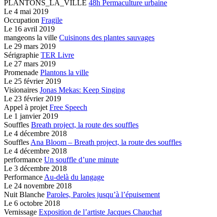
PLANTONS_LA_VILLE
48h Permaculture urbaine
Le
4 mai 2019
Occupation
Fragile
Le
16 avril 2019
mangeons la ville
Cuisinons des plantes sauvages
Le
29 mars 2019
Sérigraphie
TER Livre
Le
27 mars 2019
Promenade
Plantons la ville
Le
25 février 2019
Visionaires
Jonas Mekas: Keep Singing
Le
23 février 2019
Appel à projet
Free Speech
Le
1 janvier 2019
Souffles
Breath project,
la route des souffles
Le
4 décembre 2018
Souffles
Ana Bloom – Breath project,
la route des souffles
Le
4 décembre 2018
performance
Un souffle d’une minute
Le
3 décembre 2018
Performance
Au-delà du langage
Le
24 novembre 2018
Nuit Blanche
Paroles, Paroles jusqu’à l’épuisement
Le
6 octobre 2018
Vernissage
Exposition de l’artiste Jacques Chauchat