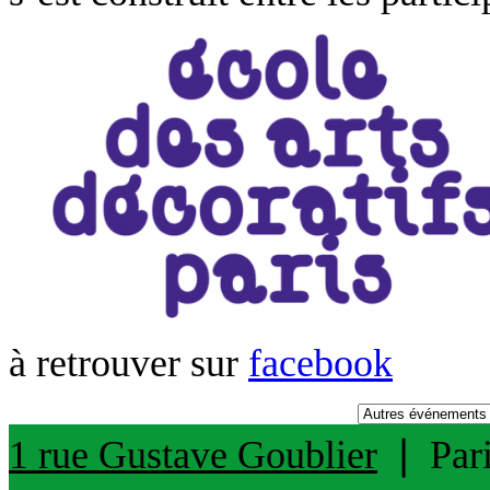
à retrouver sur
facebook
1 rue Gustave Goublier
❘
Par