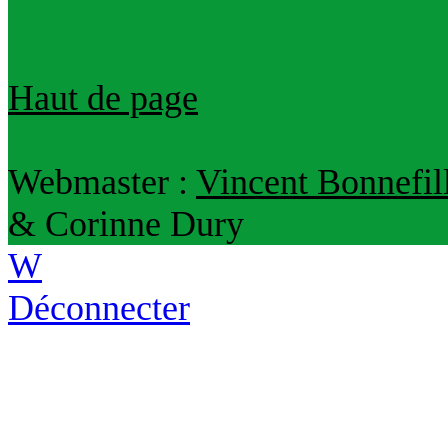
Haut de page
Webmaster :
Vincent Bonnefil
& Corinne Dury
W
Déconnecter