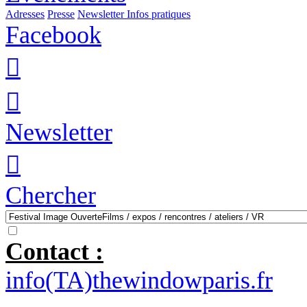
Adresses
Presse
Newsletter
Infos pratiques
Facebook


Newsletter

Chercher
Contact :
info(TA)thewindowparis.fr