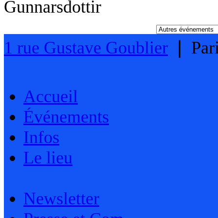
Gunnarsdottir
1 rue Gustave Goublier
❘
Par
Accueil
Événements
Infos
Le lieu
Newsletter