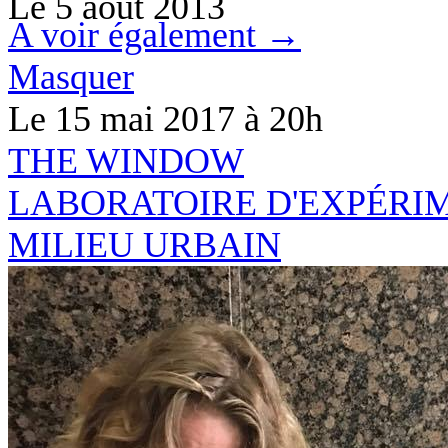
Le
5 août 2013
A voir également →
Masquer
Le 15 mai 2017
à 20h
THE
WINDO
W
LABORATOIRE D'EXPÉRI
MILIEU URBAIN