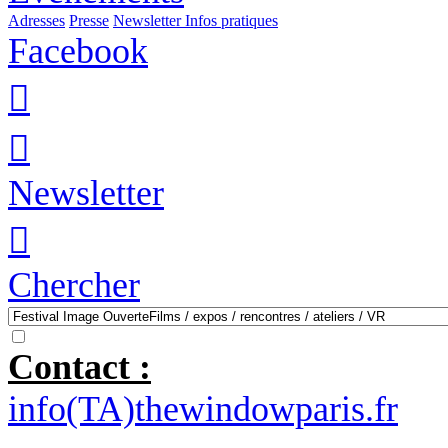
Adresses
Presse
Newsletter
Infos pratiques
Facebook


Newsletter

Chercher
Contact :
info(TA)thewindowparis.fr