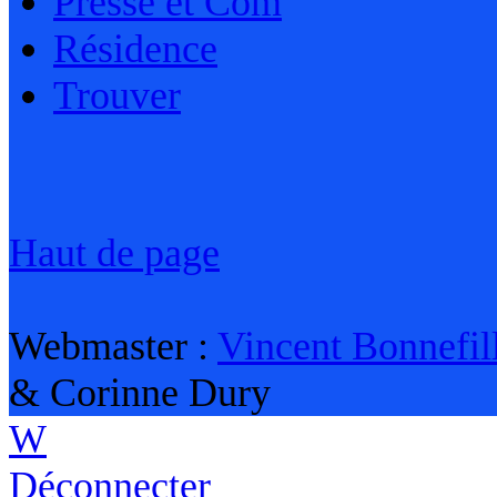
Presse et Com
Résidence
Trouver
Haut de page
Webmaster :
Vincent Bonnefil
& Corinne Dury
W
Déconnecter