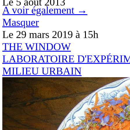
Le
5 août 2013
A voir également →
Masquer
Le 29 mars 2019
à 15h
THE
WINDO
W
LABORATOIRE D'EXPÉRI
MILIEU URBAIN