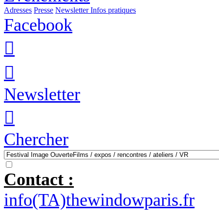
Adresses
Presse
Newsletter
Infos pratiques
Facebook


Newsletter

Chercher
Contact :
info(TA)thewindowparis.fr