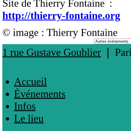
Site de Thierry Fontaine :
http://thierry-fontaine.org
© image : Thierry Fontaine
1 rue Gustave Goublier
❘
Par
Accueil
Événements
Infos
Le lieu