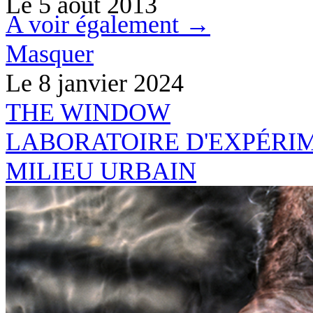
Le
5 août 2013
A voir également →
Masquer
Le 8 janvier 2024
THE
WINDO
W
LABORATOIRE D'EXPÉRI
MILIEU URBAIN