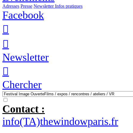
Adresses
Presse
Newsletter
Infos pratiques
Facebook


Newsletter

Chercher
Contact :
info(TA)thewindowparis.fr