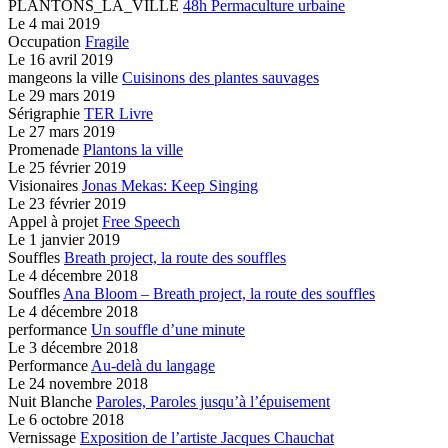
PLANTONS_LA_VILLE
48h Permaculture urbaine
Le
4 mai 2019
Occupation
Fragile
Le
16 avril 2019
mangeons la ville
Cuisinons des plantes sauvages
Le
29 mars 2019
Sérigraphie
TER Livre
Le
27 mars 2019
Promenade
Plantons la ville
Le
25 février 2019
Visionaires
Jonas Mekas: Keep Singing
Le
23 février 2019
Appel à projet
Free Speech
Le
1 janvier 2019
Souffles
Breath project,
la route des souffles
Le
4 décembre 2018
Souffles
Ana Bloom – Breath project,
la route des souffles
Le
4 décembre 2018
performance
Un souffle d’une minute
Le
3 décembre 2018
Performance
Au-delà du langage
Le
24 novembre 2018
Nuit Blanche
Paroles, Paroles jusqu’à l’épuisement
Le
6 octobre 2018
Vernissage
Exposition de l’artiste Jacques Chauchat