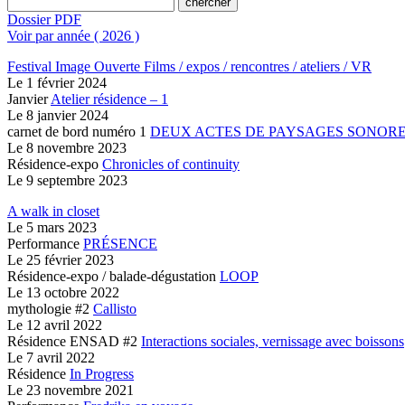
Dossier PDF
Voir par année ( 2026 )
Festival Image Ouverte
Films / expos / rencontres / ateliers / VR
Le
1 février 2024
Janvier
Atelier résidence – 1
Le
8 janvier 2024
carnet de bord numéro 1
DEUX ACTES
DE PAYSAGES SONOR
Le
8 novembre 2023
Résidence-expo
Chronicles of continuity
Le
9 septembre 2023
A walk in closet
Le
5 mars 2023
Performance
PRÉSENCE
Le
25 février 2023
Résidence-expo / balade-dégustation
LOOP
Le
13 octobre 2022
mythologie #2
Callisto
Le
12 avril 2022
Résidence ENSAD #2
Interactions sociales, vernissage avec boissons
Le
7 avril 2022
Résidence
In Progress
Le
23 novembre 2021