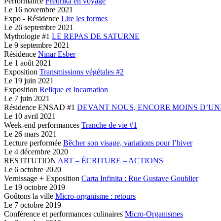
Performance
Fredrika en voyage
Le
16 novembre 2021
Expo - Résidence
Lire les formes
Le
26 septembre 2021
Mythologie #1
LE REPAS DE SATURNE
Le
9 septembre 2021
Résidence
Ninar Esber
Le
1 août 2021
Exposition
Transmissions végétales #2
Le
19 juin 2021
Exposition
Relique et Incarnation
Le
7 juin 2021
Résidence ENSAD #1
DEVANT NOUS,
ENCORE MOINS D’UNE
Le
10 avril 2021
Week-end performances
Tranche de vie #1
Le
26 mars 2021
Lecture performée
Bêcher son visage,
variations pour l’hiver
Le
4 décembre 2020
RESTITUTION
ART – ÉCRITURE – ACTIONS
Le
6 octobre 2020
Vernissage + Exposition
Carta Infinita :
Rue Gustave Goublier
Le
19 octobre 2019
Goûtons la ville
Micro-organisme : retours
Le
7 octobre 2019
Conférence et performances culinaires
Micro-Organismes