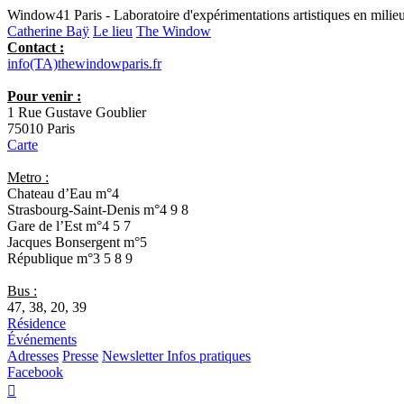
Window41 Paris - Laboratoire d'expérimentations artistiques en milieu
Catherine Baÿ
Le lieu
The Window
Contact :
info(TA)thewindowparis.fr
Pour venir :
1 Rue Gustave Goublier
75010 Paris
Carte
Metro :
Chateau d’Eau
m°4
Strasbourg-Saint-Denis
m°4 9 8
Gare de l’Est
m°4 5 7
Jacques Bonsergent
m°5
République
m°3 5 8 9
Bus :
47, 38, 20, 39
Résidence
Événements
Adresses
Presse
Newsletter
Infos pratiques
Facebook
