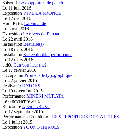
Saison 1
Les supporters de galerie
Le
11 juin 2016
Exposition
VIVE LA FRONCE
Le
12 mai 2016
Hors-Pistes
La Finlande
Le
3 mai 2016
Exposition
Le revers de l’image
Le
22 avril 2016
Installation
Bestiaire(s)
Le
18 mars 2016
Installation
Soirée double performance
Le
12 mars 2016
vidéo
Can you hear me?
Le
17 février 2016
Occupation
Promenade typographique
Le
22 janvier 2016
Festival
Q RATORS
Le
19 novembre 2015
Performance
MINEKI MURATA
Le
6 novembre 2015
Rencontre
Apéro T.R.O.C
Le
12 septembre 2015
Performance - Exhibition
LES SUPPORTERS DE GALERIES
Le
1 juillet 2015
Exposition
YOUNG HEROES