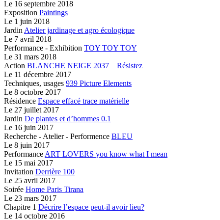
Le
16 septembre 2018
Exposition
Paintings
Le
1 juin 2018
Jardin
Atelier jardinage et agro écologique
Le
7 avril 2018
Performance - Exhibition
TOY TOY TOY
Le
31 mars 2018
Action
BLANCHE NEIGE 2037 _ Résistez
Le
11 décembre 2017
Techniques, usages
939 Picture Elements
Le
8 octobre 2017
Résidence
Espace effacé
trace matérielle
Le
27 juillet 2017
Jardin
De plantes et d’hommes 0.1
Le
16 juin 2017
Recherche - Atelier - Performence
BLEU
Le
8 juin 2017
Performance
ART LOVERS
you know what I mean
Le
15 mai 2017
Invitation
Derrière 100
Le
25 avril 2017
Soirée
Home Paris Tirana
Le
23 mars 2017
Chapitre 1
Décrire l’espace peut-il avoir lieu?
Le
14 octobre 2016