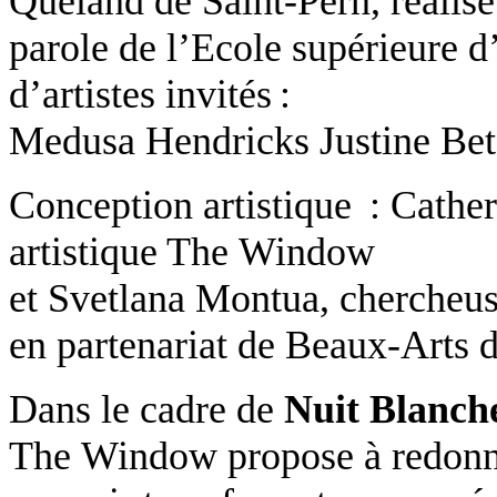
Quëland
de Saint-Pern, réalis
parole
de l’Ecole supérieure d
d’artistes invités :
Medusa Hendricks Justine Be
Conception artistique :
Cather
artistique
The
Window
et
Svetlana Montua
, chercheus
en partenariat de
Beaux-Arts d
Dans le cadre de
Nuit Blanche
The
Window
propose à redonne