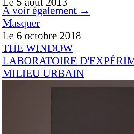
Le
5 août 2013
A voir également →
Masquer
Le 6 octobre 2018
THE
WINDO
W
LABORATOIRE D'EXPÉRI
MILIEU URBAIN