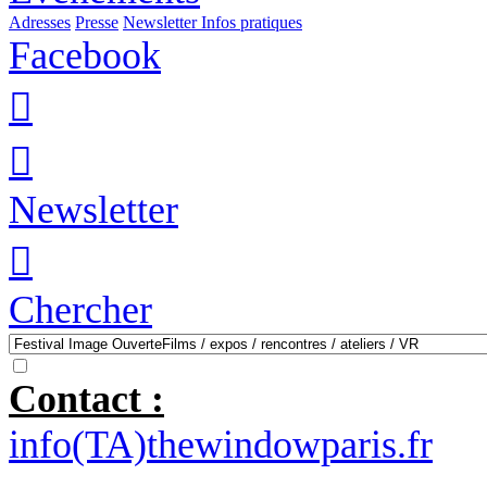
Adresses
Presse
Newsletter
Infos pratiques
Facebook


Newsletter

Chercher
Contact :
info(TA)thewindowparis.fr