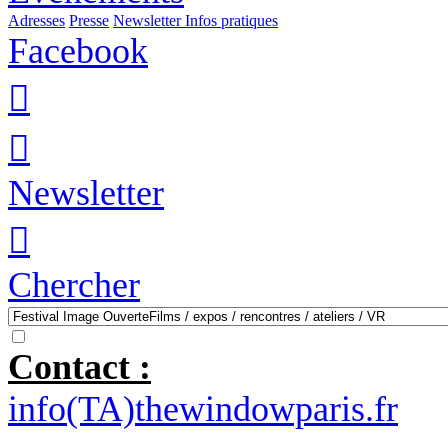
Adresses
Presse
Newsletter
Infos pratiques
Facebook


Newsletter

Chercher
Contact :
info(TA)thewindowparis.fr