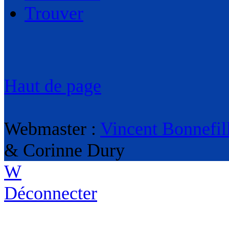
Trouver
Haut de page
Webmaster :
Vincent Bonnefil
& Corinne Dury
W
Déconnecter