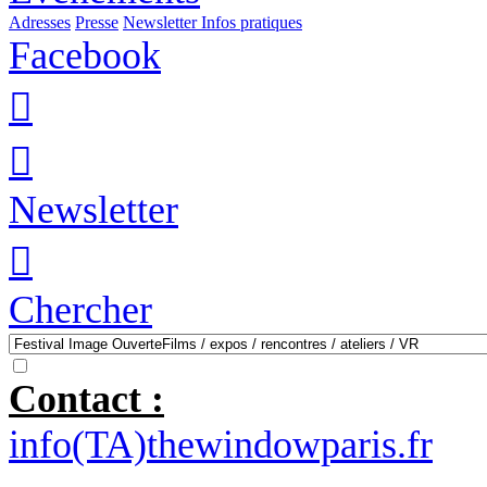
Adresses
Presse
Newsletter
Infos pratiques
Facebook


Newsletter

Chercher
Contact :
info(TA)thewindowparis.fr