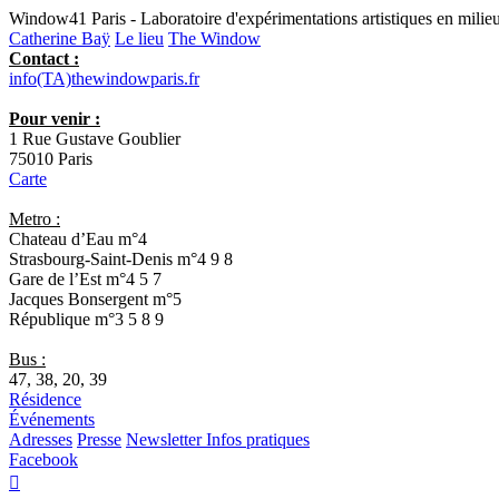
Window41 Paris - Laboratoire d'expérimentations artistiques en milieu
Catherine Baÿ
Le lieu
The Window
Contact :
info(TA)thewindowparis.fr
Pour venir :
1 Rue Gustave Goublier
75010 Paris
Carte
Metro :
Chateau d’Eau
m°4
Strasbourg-Saint-Denis
m°4 9 8
Gare de l’Est
m°4 5 7
Jacques Bonsergent
m°5
République
m°3 5 8 9
Bus :
47, 38, 20, 39
Résidence
Événements
Adresses
Presse
Newsletter
Infos pratiques
Facebook
