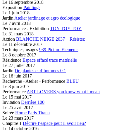
Le
16 septembre 2018
Exposition
Paintings
Le
1 juin 2018
Jardin
Atelier jardinage et agro écologique
Le
7 avril 2018
Performance - Exhibition
TOY TOY TOY
Le
31 mars 2018
Action
BLANCHE NEIGE 2037 _ Résistez
Le
11 décembre 2017
Techniques, usages
939 Picture Elements
Le
8 octobre 2017
Résidence
Espace effacé
trace matérielle
Le
27 juillet 2017
Jardin
De plantes et d’hommes 0.1
Le
16 juin 2017
Recherche - Atelier - Performence
BLEU
Le
8 juin 2017
Performance
ART LOVERS
you know what I mean
Le
15 mai 2017
Invitation
Derrière 100
Le
25 avril 2017
Soirée
Home Paris Tirana
Le
23 mars 2017
Chapitre 1
Décrire l’espace peut-il avoir lieu?
Le
14 octobre 2016