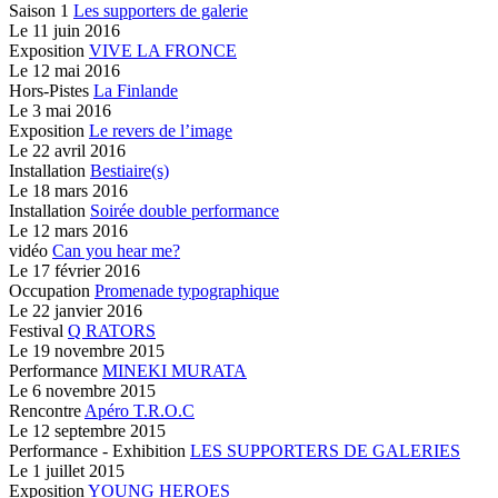
Saison 1
Les supporters de galerie
Le
11 juin 2016
Exposition
VIVE LA FRONCE
Le
12 mai 2016
Hors-Pistes
La Finlande
Le
3 mai 2016
Exposition
Le revers de l’image
Le
22 avril 2016
Installation
Bestiaire(s)
Le
18 mars 2016
Installation
Soirée double performance
Le
12 mars 2016
vidéo
Can you hear me?
Le
17 février 2016
Occupation
Promenade typographique
Le
22 janvier 2016
Festival
Q RATORS
Le
19 novembre 2015
Performance
MINEKI MURATA
Le
6 novembre 2015
Rencontre
Apéro T.R.O.C
Le
12 septembre 2015
Performance - Exhibition
LES SUPPORTERS DE GALERIES
Le
1 juillet 2015
Exposition
YOUNG HEROES