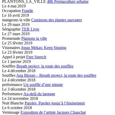
PLANTONS_LA_VILLE
48h Permaculture urbaine
Le
4 mai 2019
Occupation
Fragile
Le
16 avril 2019
mangeons la ville
Cuisinons des plantes sauvages
Le
29 mars 2019
Sérigraphie
TER Livre
Le
27 mars 2019
Promenade
Plantons la ville
Le
25 février 2019
Visionaires
Jonas Mekas: Keep Singing
Le
23 février 2019
Appel à projet
Free Speech
Le
1 janvier 2019
Souffles
Breath project,
la route des souffles
Le
4 décembre 2018
Souffles
Ana Bloom – Breath project,
la route des souffles
Le
4 décembre 2018
performance
Un souffle d’une minute
Le
3 décembre 2018
Performance
Au-delà du langage
Le
24 novembre 2018
Nuit Blanche
Paroles, Paroles jusqu’à l’épuisement
Le
6 octobre 2018
Vernissage
Exposition de l’artiste Jacques Chauchat