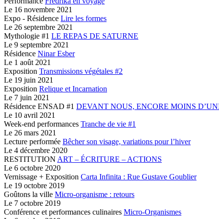
Performance
Fredrika en voyage
Le
16 novembre 2021
Expo - Résidence
Lire les formes
Le
26 septembre 2021
Mythologie #1
LE REPAS DE SATURNE
Le
9 septembre 2021
Résidence
Ninar Esber
Le
1 août 2021
Exposition
Transmissions végétales #2
Le
19 juin 2021
Exposition
Relique et Incarnation
Le
7 juin 2021
Résidence ENSAD #1
DEVANT NOUS,
ENCORE MOINS D’UNE
Le
10 avril 2021
Week-end performances
Tranche de vie #1
Le
26 mars 2021
Lecture performée
Bêcher son visage,
variations pour l’hiver
Le
4 décembre 2020
RESTITUTION
ART – ÉCRITURE – ACTIONS
Le
6 octobre 2020
Vernissage + Exposition
Carta Infinita :
Rue Gustave Goublier
Le
19 octobre 2019
Goûtons la ville
Micro-organisme : retours
Le
7 octobre 2019
Conférence et performances culinaires
Micro-Organismes