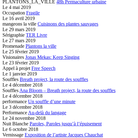
PLANTONS_LA_VILLE
48h Permaculture urbaine
Le
4 mai 2019
Occupation
Fragile
Le
16 avril 2019
mangeons la ville
Cuisinons des plantes sauvages
Le
29 mars 2019
Sérigraphie
TER Livre
Le
27 mars 2019
Promenade
Plantons la ville
Le
25 février 2019
Visionaires
Jonas Mekas: Keep Singing
Le
23 février 2019
Appel à projet
Free Speech
Le
1 janvier 2019
Souffles
Breath project,
la route des souffles
Le
4 décembre 2018
Souffles
Ana Bloom – Breath project,
la route des souffles
Le
4 décembre 2018
performance
Un souffle d’une minute
Le
3 décembre 2018
Performance
Au-delà du langage
Le
24 novembre 2018
Nuit Blanche
Paroles, Paroles jusqu’à l’épuisement
Le
6 octobre 2018
Vernissage
Exposition de l’artiste Jacques Chauchat