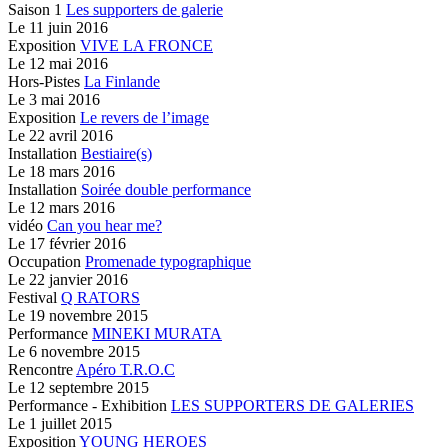
Saison 1
Les supporters de galerie
Le
11 juin 2016
Exposition
VIVE LA FRONCE
Le
12 mai 2016
Hors-Pistes
La Finlande
Le
3 mai 2016
Exposition
Le revers de l’image
Le
22 avril 2016
Installation
Bestiaire(s)
Le
18 mars 2016
Installation
Soirée double performance
Le
12 mars 2016
vidéo
Can you hear me?
Le
17 février 2016
Occupation
Promenade typographique
Le
22 janvier 2016
Festival
Q RATORS
Le
19 novembre 2015
Performance
MINEKI MURATA
Le
6 novembre 2015
Rencontre
Apéro T.R.O.C
Le
12 septembre 2015
Performance - Exhibition
LES SUPPORTERS DE GALERIES
Le
1 juillet 2015
Exposition
YOUNG HEROES