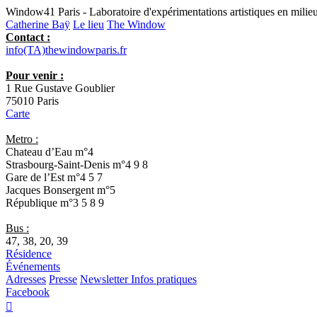
Window41 Paris - Laboratoire d'expérimentations artistiques en milieu
Catherine Baÿ
Le lieu
The Window
Contact :
info(TA)thewindowparis.fr
Pour venir :
1 Rue Gustave Goublier
75010 Paris
Carte
Metro :
Chateau d’Eau
m°4
Strasbourg-Saint-Denis
m°4 9 8
Gare de l’Est
m°4 5 7
Jacques Bonsergent
m°5
République
m°3 5 8 9
Bus :
47, 38, 20, 39
Résidence
Événements
Adresses
Presse
Newsletter
Infos pratiques
Facebook
