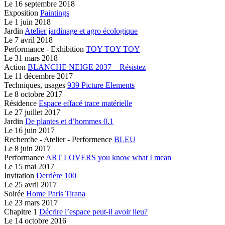
Le
16 septembre 2018
Exposition
Paintings
Le
1 juin 2018
Jardin
Atelier jardinage et agro écologique
Le
7 avril 2018
Performance - Exhibition
TOY TOY TOY
Le
31 mars 2018
Action
BLANCHE NEIGE 2037 _ Résistez
Le
11 décembre 2017
Techniques, usages
939 Picture Elements
Le
8 octobre 2017
Résidence
Espace effacé
trace matérielle
Le
27 juillet 2017
Jardin
De plantes et d’hommes 0.1
Le
16 juin 2017
Recherche - Atelier - Performence
BLEU
Le
8 juin 2017
Performance
ART LOVERS
you know what I mean
Le
15 mai 2017
Invitation
Derrière 100
Le
25 avril 2017
Soirée
Home Paris Tirana
Le
23 mars 2017
Chapitre 1
Décrire l’espace peut-il avoir lieu?
Le
14 octobre 2016