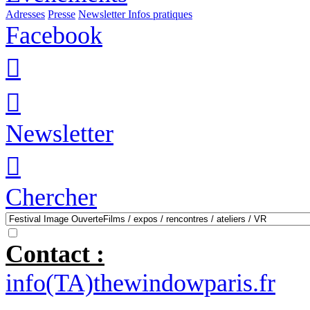
Adresses
Presse
Newsletter
Infos pratiques
Facebook


Newsletter

Chercher
Contact :
info(TA)thewindowparis.fr